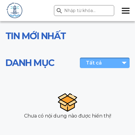
Search Button
Search
for:
ME
NU
TIN MỚI NHẤT
DANH MỤC
Tất cả
Chưa có nội dung nào được hiển thị!