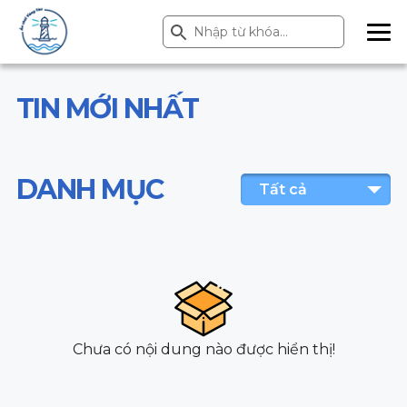
Search Button
Search
for:
ME
NU
TIN MỚI NHẤT
DANH MỤC
Tất cả
Chưa có nội dung nào được hiển thị!