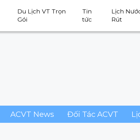
Du Lịch VT Trọn
Tin
Lịch Nướ
Gói
tức
Rút
ACVT News
Đối Tác ACVT
Lị