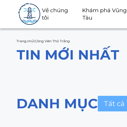
Về chúng
Khám phá Vũng
tôi
Tàu
Trang chủ
\
Công Viên Thỏ Trắng
TIN MỚI NHẤT
DANH MỤC
Tất cả