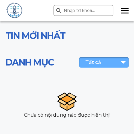
Search Button
Search
for:
ME
NU
TIN MỚI NHẤT
DANH MỤC
Tất cả
Chưa có nội dung nào được hiển thị!