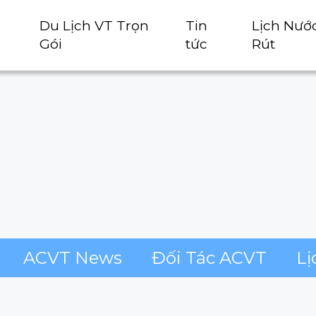
Du Lịch VT Trọn
Tin
Lịch Nướ
Gói
tức
Rút
ACVT News
Đối Tác ACVT
Lị