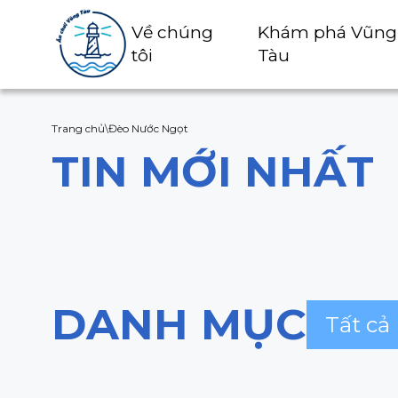
Về chúng
Khám phá Vũng
tôi
Tàu
Trang chủ
\
Đèo Nước Ngọt
TIN MỚI NHẤT
DANH MỤC
Tất cả