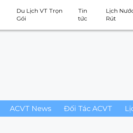
Du Lịch VT Trọn
Tin
Lịch Nướ
Gói
tức
Rút
ACVT News
Đối Tác ACVT
Lị