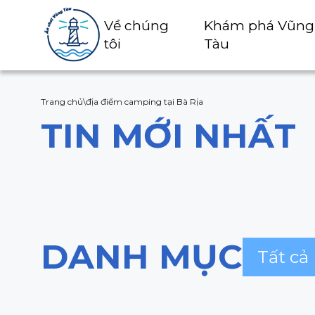
Về chúng
Khám phá Vũng
tôi
Tàu
Trang chủ
\
địa điểm camping tại Bà Rịa
TIN MỚI NHẤT
DANH MỤC
Tất cả