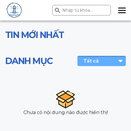
Search Button
Search
for:
ME
NU
TIN MỚI NHẤT
DANH MỤC
Tất cả
Chưa có nội dung nào được hiển thị!