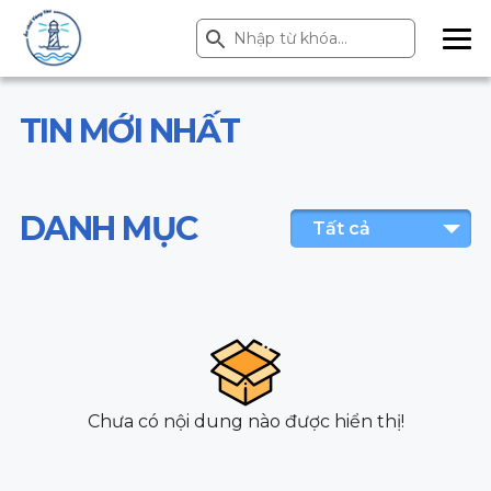
Search Button
Search
for:
ME
NU
TIN MỚI NHẤT
DANH MỤC
Tất cả
Chưa có nội dung nào được hiển thị!