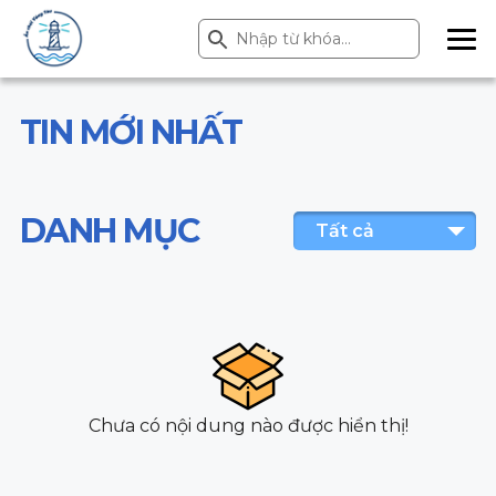
Search Button
Search
for:
ME
NU
TIN MỚI NHẤT
DANH MỤC
Tất cả
Chưa có nội dung nào được hiển thị!