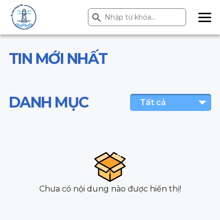
Search Button
Search
for:
ME
NU
TIN MỚI NHẤT
DANH MỤC
Tất cả
Chưa có nội dung nào được hiển thị!