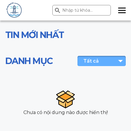
Search Button
Search
for:
ME
NU
TIN MỚI NHẤT
DANH MỤC
Tất cả
Chưa có nội dung nào được hiển thị!