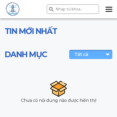
Search Button
Search
for:
ME
NU
TIN MỚI NHẤT
DANH MỤC
Tất cả
Chưa có nội dung nào được hiển thị!