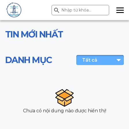
Search Button
Search
for:
ME
NU
TIN MỚI NHẤT
DANH MỤC
Tất cả
Chưa có nội dung nào được hiển thị!