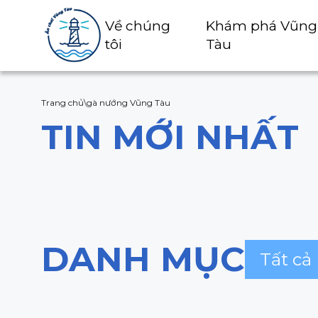
Về chúng
Khám phá Vũng
tôi
Tàu
Trang chủ
\
gà nướng Vũng Tàu
TIN MỚI NHẤT
DANH MỤC
Tất cả