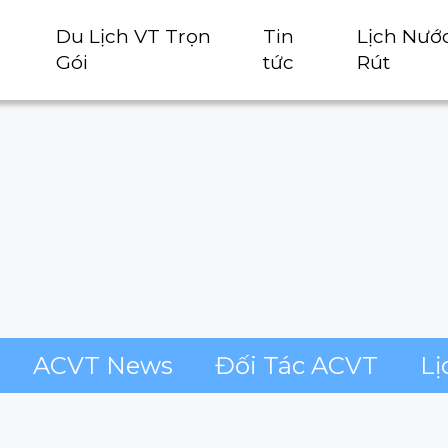
Du Lịch VT Trọn
Tin
Lịch Nướ
Gói
tức
Rút
ACVT News
Đối Tác ACVT
Lị