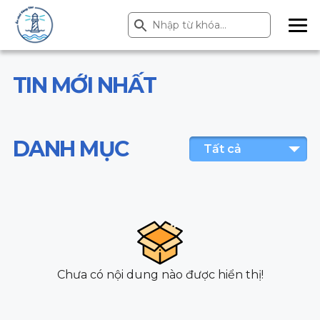
Search Button
Search
for:
ME
NU
TIN MỚI NHẤT
DANH MỤC
Tất cả
Chưa có nội dung nào được hiển thị!