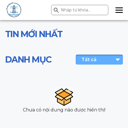
Search Button
Search
for:
ME
NU
TIN MỚI NHẤT
DANH MỤC
Tất cả
Chưa có nội dung nào được hiển thị!