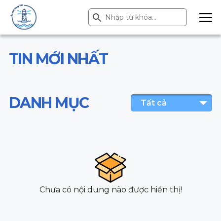
Search Button
Search
for:
ME
NU
TIN MỚI NHẤT
DANH MỤC
Tất cả
Chưa có nội dung nào được hiển thị!