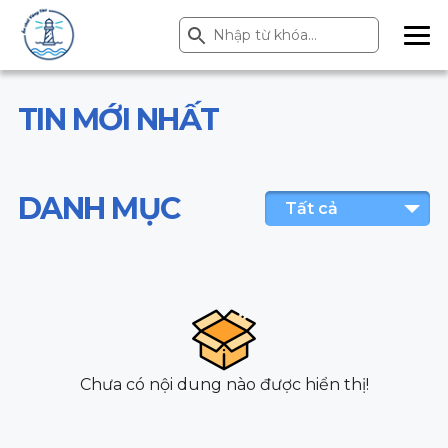
Search Button
Search
for:
ME
NU
TIN MỚI NHẤT
DANH MỤC
Tất cả
Chưa có nội dung nào được hiển thị!