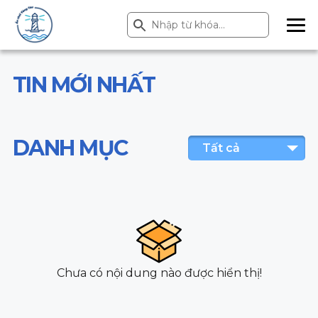
Search Button
Search
for:
ME
NU
TIN MỚI NHẤT
DANH MỤC
Tất cả
Chưa có nội dung nào được hiển thị!