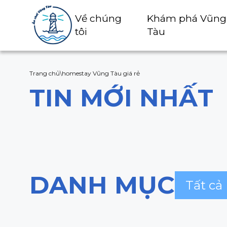
Về chúng
Khám phá Vũng
tôi
Tàu
Trang chủ
\
homestay Vũng Tàu giá rẻ
TIN MỚI NHẤT
DANH MỤC
Tất cả