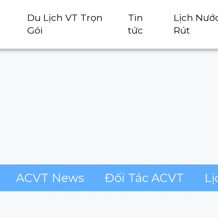
Du Lịch VT Trọn
Tin
Lịch Nướ
Gói
tức
Rút
ACVT News
Đối Tác ACVT
Lị