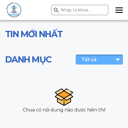
Search Button
Search
for:
ME
NU
TIN MỚI NHẤT
DANH MỤC
Tất cả
Chưa có nội dung nào được hiển thị!