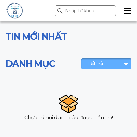
Search Button
Search
for:
ME
NU
TIN MỚI NHẤT
DANH MỤC
Tất cả
Chưa có nội dung nào được hiển thị!