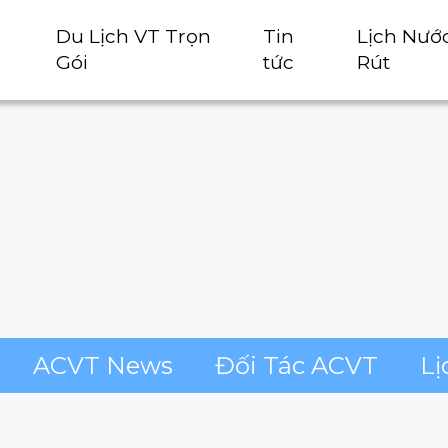
Du Lịch VT Trọn
Tin
Lịch Nướ
Gói
tức
Rút
ACVT News
Đối Tác ACVT
Lị