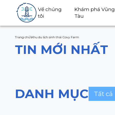
Về chúng
Khám phá Vũng
tôi
Tàu
Trang chủ
\
Khu du lịch sinh thái Covy Farm
TIN MỚI NHẤT
DANH MỤC
Tất cả