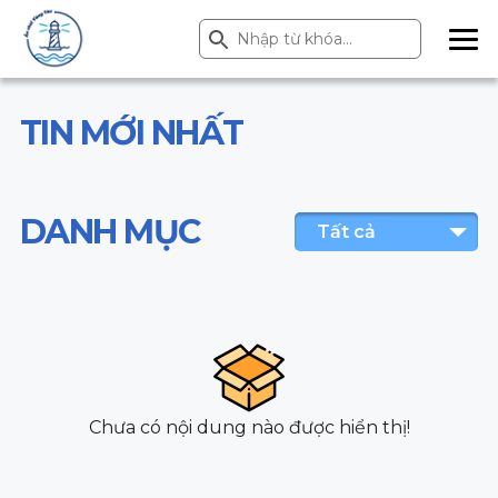
Search Button
Search
for:
ME
NU
TIN MỚI NHẤT
DANH MỤC
Tất cả
Chưa có nội dung nào được hiển thị!