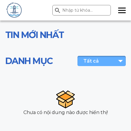
Search Button
Search
for:
ME
NU
TIN MỚI NHẤT
DANH MỤC
Tất cả
Chưa có nội dung nào được hiển thị!