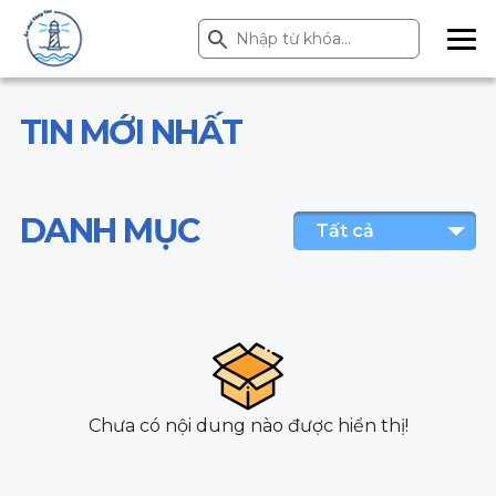
Search Button
Search
for:
ME
NU
TIN MỚI NHẤT
DANH MỤC
Tất cả
Chưa có nội dung nào được hiển thị!