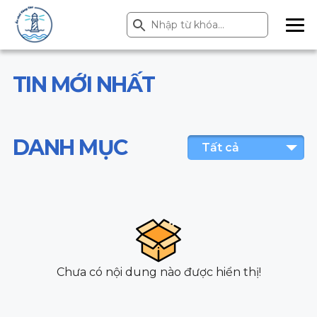
Search Button
Search
for:
ME
NU
TIN MỚI NHẤT
DANH MỤC
Tất cả
Chưa có nội dung nào được hiển thị!