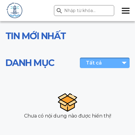
Search Button
Search
for:
ME
NU
TIN MỚI NHẤT
DANH MỤC
Tất cả
Chưa có nội dung nào được hiển thị!