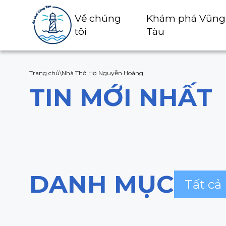
Về chúng
Khám phá Vũng
tôi
Tàu
Trang chủ
\
Nhà Thờ Họ Nguyễn Hoàng
TIN MỚI NHẤT
DANH MỤC
Tất cả