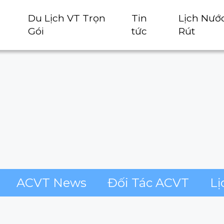
Du Lịch VT Trọn
Tin
Lịch Nướ
Gói
tức
Rút
ACVT News
Đối Tác ACVT
Lị