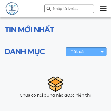
Search Button
Search
for:
ME
NU
TIN MỚI NHẤT
DANH MỤC
Tất cả
Chưa có nội dung nào được hiển thị!