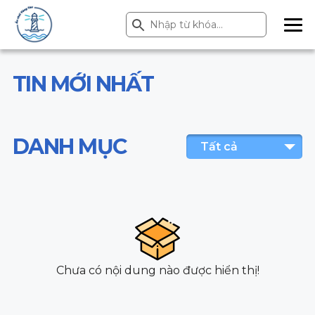
Search Button
Search
for:
ME
NU
TIN MỚI NHẤT
DANH MỤC
Tất cả
Chưa có nội dung nào được hiển thị!