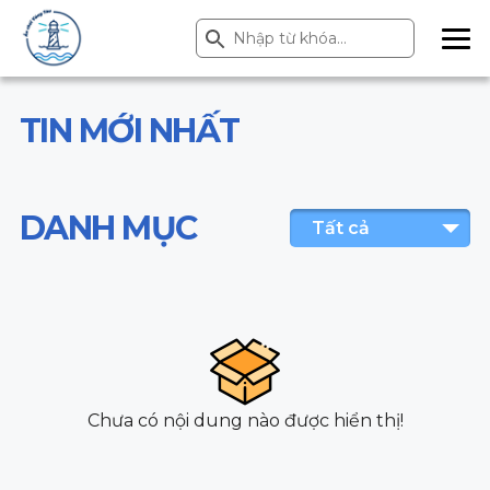
Search Button
Search
for:
ME
NU
TIN MỚI NHẤT
DANH MỤC
Tất cả
Chưa có nội dung nào được hiển thị!