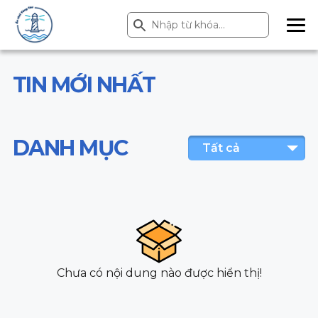
Search Button
Search
for:
ME
NU
TIN MỚI NHẤT
DANH MỤC
Tất cả
Chưa có nội dung nào được hiển thị!