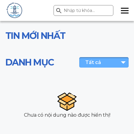
Search Button
Search
for:
ME
NU
TIN MỚI NHẤT
DANH MỤC
Tất cả
Chưa có nội dung nào được hiển thị!