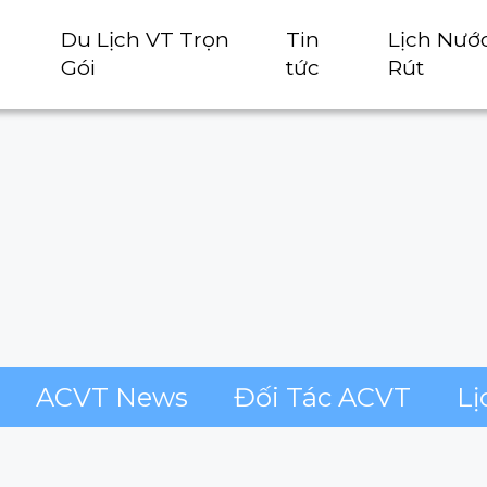
Du Lịch VT Trọn
Tin
Lịch Nướ
Gói
tức
Rút
ACVT News
Đối Tác ACVT
Lị