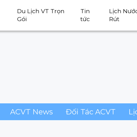
Du Lịch VT Trọn
Tin
Lịch Nướ
Gói
tức
Rút
ACVT News
Đối Tác ACVT
Lị