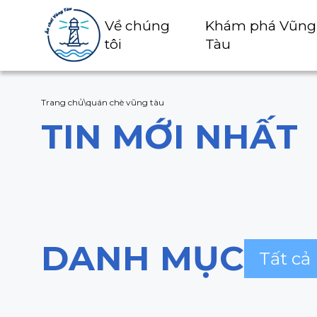
Về chúng
Khám phá Vũng
tôi
Tàu
Trang chủ
\
quán chè vũng tàu
TIN MỚI NHẤT
DANH MỤC
Tất cả