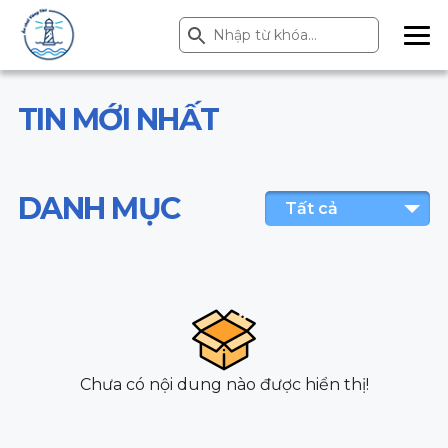
Search Button
Search
for:
ME
NU
TIN MỚI NHẤT
DANH MỤC
Tất cả
Chưa có nội dung nào được hiển thị!