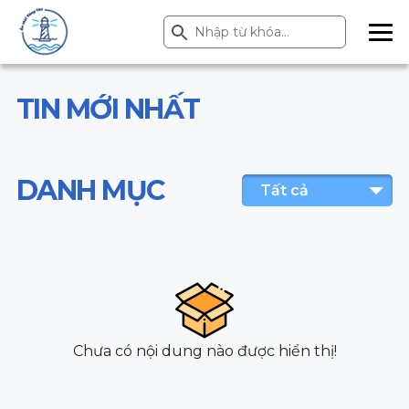
Search Button
Search
for:
ME
NU
TIN MỚI NHẤT
DANH MỤC
Tất cả
Chưa có nội dung nào được hiển thị!