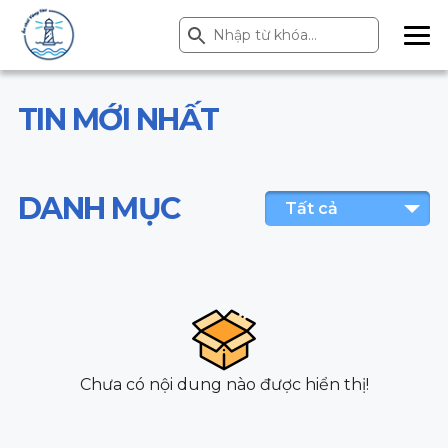
Search Button
Search
for:
ME
NU
TIN MỚI NHẤT
DANH MỤC
Tất cả
Chưa có nội dung nào được hiển thị!