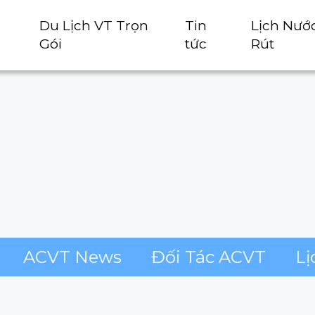
Du Lịch VT Trọn
Tin
Lịch Nướ
Gói
tức
Rút
ACVT News
Đối Tác ACVT
Lị