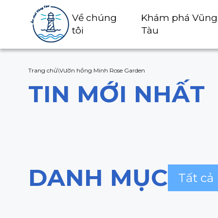
Về chúng
Khám phá Vũng
tôi
Tàu
Trang chủ
\
Vườn hồng Minh Rose Garden
TIN MỚI NHẤT
DANH MỤC
Tất cả