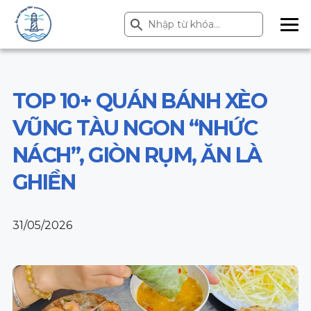
Search Button
Search
for:
ME
NU
TOP 10+ QUÁN BÁNH XÈO
VŨNG TÀU NGON “NHỨC
NÁCH”, GIÒN RỤM, ĂN LÀ
GHIỀN
31/05/2026