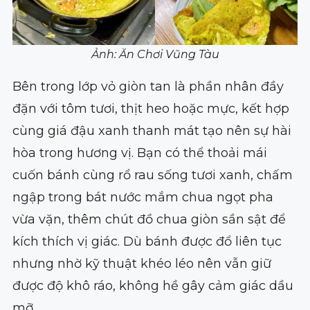
Ảnh: Ăn Chơi Vũng Tàu
Bên trong lớp vỏ giòn tan là phần nhân đầy
đặn với tôm tươi, thịt heo hoặc mực, kết hợp
cùng giá đậu xanh thanh mát tạo nên sự hài
hòa trong hương vị. Bạn có thể thoải mái
cuốn bánh cùng rổ rau sống tươi xanh, chấm
ngập trong bát nước mắm chua ngọt pha
vừa vặn, thêm chút đồ chua giòn sần sật để
kích thích vị giác. Dù bánh được đổ liên tục
nhưng nhờ kỹ thuật khéo léo nên vẫn giữ
được độ khô ráo, không hề gây cảm giác dầu
mỡ.