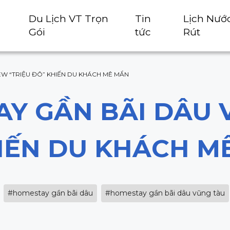
Du Lịch VT Trọn
Tin
Lịch Nướ
Gói
tức
Rút
EW “TRIỆU ĐÔ” KHIẾN DU KHÁCH MÊ MẨN
AY GẦN BÃI DÂU 
HIẾN DU KHÁCH M
#homestay gần bãi dâu
#homestay gần bãi dâu vũng tàu