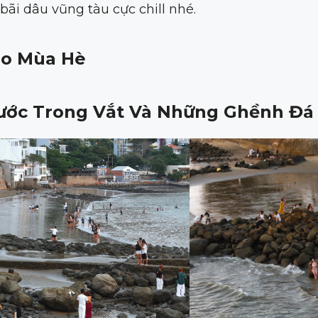
i dâu vũng tàu cực chill nhé.
ào Mùa Hè
Nước Trong Vắt Và Những Ghềnh Đá 