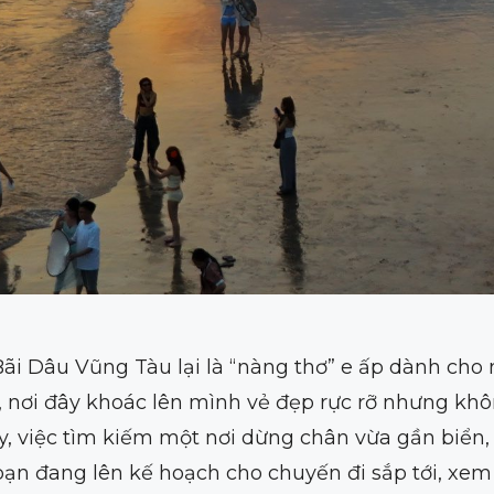
 Bãi Dâu Vũng Tàu lại là “nàng thơ” e ấp dành ch
è, nơi đây khoác lên mình vẻ đẹp rực rỡ nhưng k
y, việc tìm kiếm một nơi dừng chân vừa gần biển,
 bạn đang lên kế hoạch cho chuyến đi sắp tới, xem