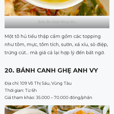
Ảnh: Ăn Chơi Vũng Tàu
Một tô hủ tiếu thập cẩm gồm các topping
như tôm, mực, tôm tích, sườn, xá xíu, sò điệp,
trứng cút… mà giá cả lại hợp lý đến bất ngờ.
20. BÁNH CANH GHẸ ANH VY
Địa chỉ: 109 Võ Thị Sáu, Vũng Tàu
Thời gian: Từ 6h
Giá tham khảo: 35.000 – 70.000 đồng/phần