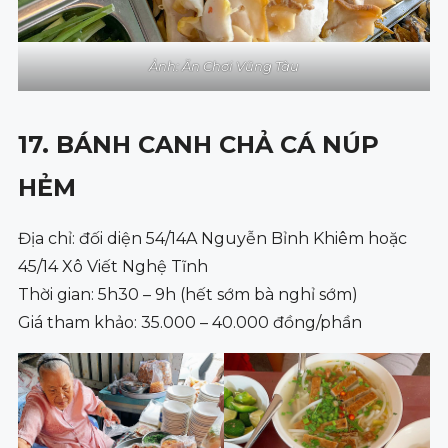
Ảnh: Ăn Chơi Vũng Tàu
17. BÁNH CANH CHẢ CÁ NÚP
HẺM
Địa chỉ: đối diện 54/14A Nguyễn Bỉnh Khiêm hoặc
45/14 Xô Viết Nghệ Tĩnh
Thời gian: 5h30 – 9h (hết sớm bà nghỉ sớm)
Giá tham khảo: 35.000 – 40.000 đồng/phần