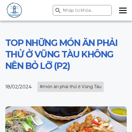
Search Button
Search
for:
ME
NU
TOP NHỮNG MÓN ĂN PHẢI
THỬ Ở VŨNG TÀU KHÔNG
NÊN BỎ LỠ (P2)
18/02/2024
#món ăn phải thử ở Vũng Tàu