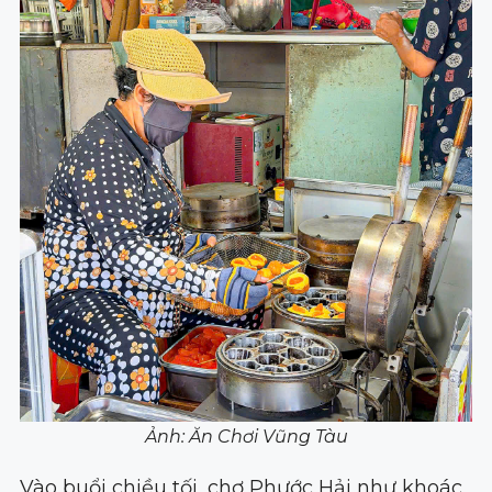
Ảnh: Ăn Chơi Vũng Tàu
Vào buổi chiều tối, chợ Phước Hải như khoác