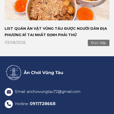
LIST QUÁN ĂN VẶT VŨNG TÀU ĐƯỢC NGƯỜI DÂN
ĂN L
ĐỊA PHƯƠNG RỈ TAI NHẤT ĐỊNH PHẢI THỬ
VŨN
03/08/2026
02/08
Đọc tiếp
Email: anchoivungtau72@gmail.com
0911728668
Hotline: