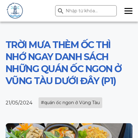
Search Button
Search
for:
ME
NU
TRỜI MƯA THÈM ỐC THÌ
NHỚ NGAY DANH SÁCH
NHỮNG QUÁN ỐC NGON Ở
VŨNG TÀU DƯỚI ĐÂY (P1)
21/05/2024
#quán ốc ngon ở Vũng Tàu