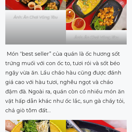
Ảnh: Ăn Chơi Vũng Tàu
Ảnh: Ăn Chơi Vũng Tàu
Món “best seller” của quán là ốc hương sốt
trứng muối với con ốc to, tươi rói và sốt béo
ngậy vừa ăn. Lẩu cháo hàu cũng được đánh
giá cao với hàu tươi, nghêu ngọt và cháo
đậm đà. Ngoài ra, quán còn có nhiều món ăn
vặt hấp dẫn khác như ốc lắc, sụn gà cháy tỏi,
chả giò tôm đất…