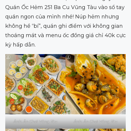
Quán Ốc Hẻm 251 Ba Cu Vũng Tàu vào sổ tay
quán ngon của mình nhé! Núp hẻm nhưng
không hề “bí”, quán ghi điểm với không gian
thoáng mát và menu ốc đồng giá chỉ 40k cực
kỳ hấp dẫn.
Ảnh: Ăn Chơi Vũng Tàu
Ảnh: Ăn Chơi Vũng Tàu