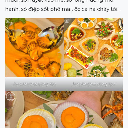
muối, sò huyết xào me, sò lông nướng mỡ
hành, sò điệp sốt phô mai, ốc cà na cháy tỏi…
Ảnh: Ăn Chơi Vũng Tàu
Ảnh: Ăn Chơi Vũng Tàu