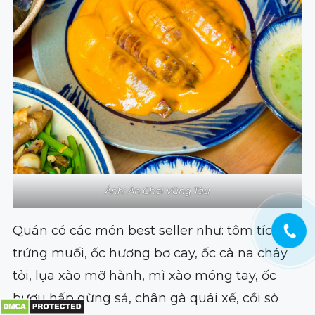
Ảnh: Ăn Chơi Vũng Tàu
Quán có các món best seller như: tôm tích
trứng muối, ốc hương bơ cay, ốc cà na cháy
tỏi, lụa xào mỡ hành, mì xào móng tay, ốc
bươu hấp gừng sả, chân gà quái xế, cồi sò