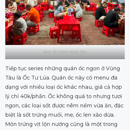
Ảnh: Ăn Chơi Vũng Tàu
Tiếp tục series những quán ốc ngon ở Vũng
Tàu là Ốc Tư Lúa. Quán ốc này có menu đa
dạng với nhiều loại ốc khác nhau, giá cả hợp
lý chỉ 40k/phần. Ốc không quá to nhưng tươi
ngon, các loại sốt được nêm nếm vừa ăn, đặc
biệt là sốt trứng muối, me, ốc len xào dừa.
Món trứng vịt lộn nướng cũng là một trong