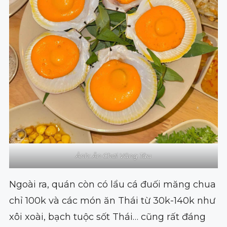
Ảnh: Ăn Chơi Vũng Tàu
Ngoài ra, quán còn có lẩu cá đuối măng chua
chỉ 100k và các món ăn Thái từ 30k-140k như
xôi xoài, bạch tuộc sốt Thái… cũng rất đáng