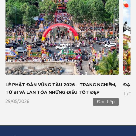
LỄ PHẬT ĐẢN VŨNG TÀU 2026 – TRANG NGHIÊM,
ĐẠI 
TỪ BI VÀ LAN TỎA NHỮNG ĐIỀU TỐT ĐẸP
11/05
29/05/2026
Đọc tiếp