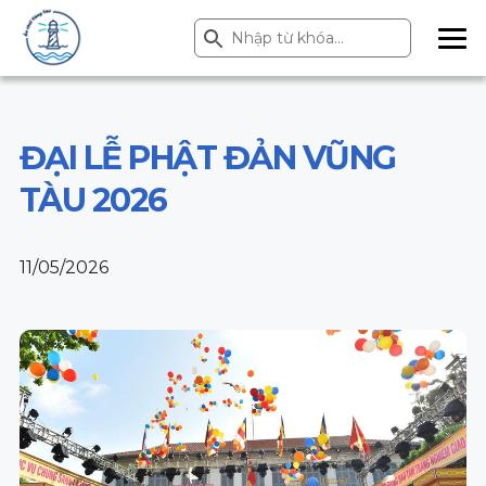
Search Button
Search
for:
ME
NU
ĐẠI LỄ PHẬT ĐẢN VŨNG
TÀU 2026
11/05/2026