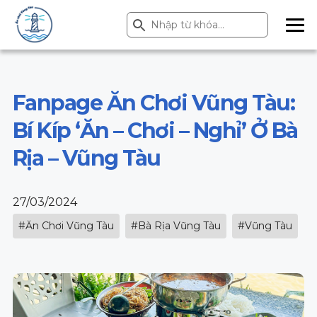
Search Button
Search
for:
ME
NU
Fanpage Ăn Chơi Vũng Tàu:
Bí Kíp ‘Ăn – Chơi – Nghỉ’ Ở Bà
Rịa – Vũng Tàu
27/03/2024
#Ăn Chơi Vũng Tàu
#Bà Rịa Vũng Tàu
#Vũng Tàu