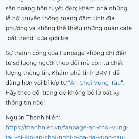
săn hoàng hôn tuyệt đẹp; khám phá những
lễ hội truyền thống mang đậm tính địa
phương và không thể thiếu những quán cafe
“bắt trend” của giới trẻ.
Sự thành công của Fanpage không chỉ đến
từ số lượng người theo dõi mà còn từ chất
lượng thông tin. Khám phá tỉnh BRVT dễ
dàng hơn với bí kíp từ “
Ăn Chơi Vũng Tàu
“.
Hãy theo dõi trang để không bỏ lỡ bất kỳ
thông tin nào!
Nguồn Thanh Niên:
https://thanhnien.vn/fanpage-an-choi-vung-
tau-bi-kip-an-choi-nghi-o-ba-ria-vung-tau-