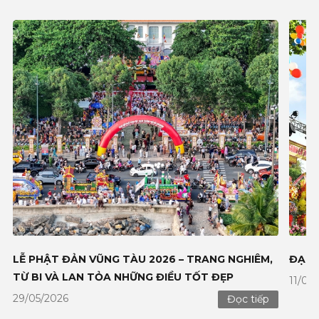
LỄ PHẬT ĐẢN VŨNG TÀU 2026 – TRANG NGHIÊM,
ĐẠI 
TỪ BI VÀ LAN TỎA NHỮNG ĐIỀU TỐT ĐẸP
11/05
29/05/2026
Đọc tiếp