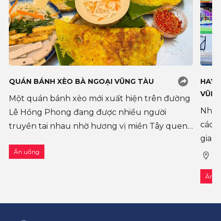
QUÁN BÁNH XÈO BÀ NGOẠI VŨNG TÀU
HAYY
VŨNG
Một quán bánh xèo mới xuất hiện trên đường
Những
Lê Hồng Phong đang được nhiều người
các 
truyền tai nhau nhờ hương vị miền Tây quen
gian 
thuộc và cách phục vụ đơn giản, dễ ăn. Không
tâm 
Ăn uống
quá cầu kỳ về không gian, điểm thu hút n
B1
khôn
Ăn u
Plan