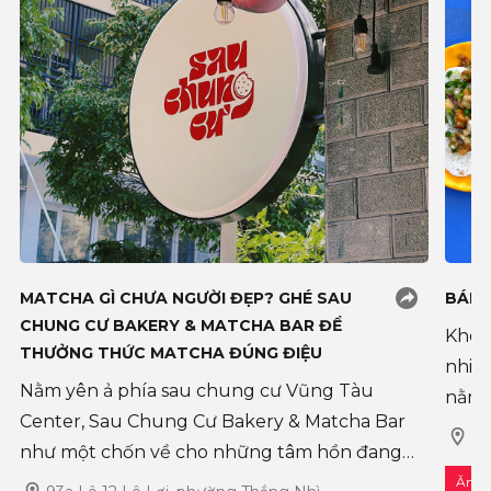
MATCHA GÌ CHƯA NGƯỜI ĐẸP? GHÉ SAU
BÁNH
CHUNG CƯ BAKERY & MATCHA BAR ĐỂ
Không
THƯỞNG THỨC MATCHA ĐÚNG ĐIỆU
nhiê
Nằm yên ả phía sau chung cư Vũng Tàu
nằm ở
Center, Sau Chung Cư Bakery & Matcha Bar
tượng
56
như một chốn về cho những tâm hồn đang
đến 
kiếm tìm sự dịu dàng và ngọt ngào trong
Ăn u