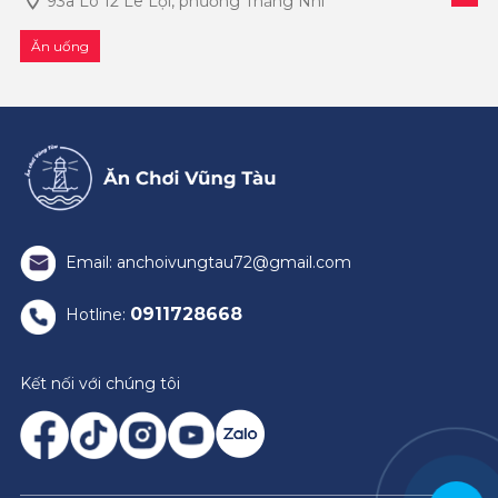
93a Lô 12 Lê Lợi, phường Thắng Nhì
từng chiếc bánh, từng ngụm trà.
Ăn uống
Email: anchoivungtau72@gmail.com
0911728668
Hotline:
Kết nối với chúng tôi