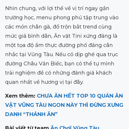
Nhìn chung, với lợi thế về vị trí ngay gần
trường học, menu phong phú tập trung vào
các món chân gà, đồ trộn bắt trend cùng
mức giá bình dân, Ăn vặt Tini xứng đáng là
một tọa độ ẩm thực đường phố đáng cân
nhắc tại Vũng Tàu. Nếu có dịp ghé qua trục
đường Châu Văn Biếc, bạn có thể tự mình
trải nghiệm để có những đánh giá khách
quan nhất về hương vị tại đây.
Xem thêm:
CHƯA ĂN HẾT TOP 10 QUÁN ĂN
VẶT VŨNG TÀU NGON NÀY THÌ ĐỪNG XƯNG
DANH “THÁNH ĂN”
Bài viết từ team
Ăn Chơi Vũng Tàu