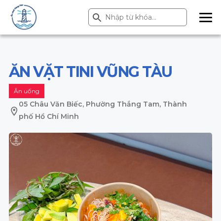
Search Button
Search
for:
ME
NU
ĂN VẶT TINI VŨNG TÀU
Ăn uống
05 Châu Văn Biếc, Phường Thắng Tam, Thành
phố Hồ Chí Minh