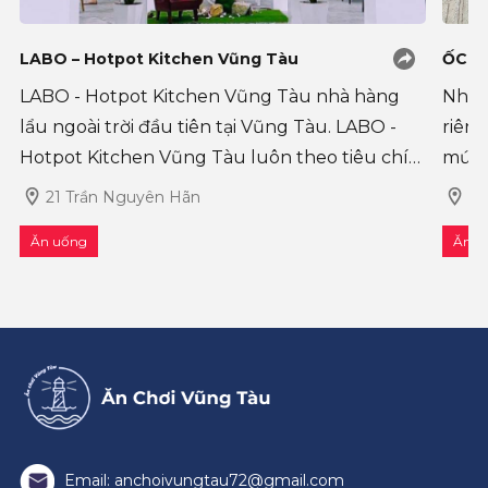
LABO – Hotpot Kitchen Vũng Tàu
ỐC C
LABO - Hotpot Kitchen Vũng Tàu nhà hàng
Nhữn
lẩu ngoài trời đầu tiên tại Vũng Tàu. LABO -
riêng
Hotpot Kitchen Vũng Tàu luôn theo tiêu chí
mức 
“Ăn ngon- Giá cũng ngon” luôn
mới l
21 Trần Nguyên Hãn
Đố
thành
Ăn uống
Ăn u
Email: anchoivungtau72@gmail.com